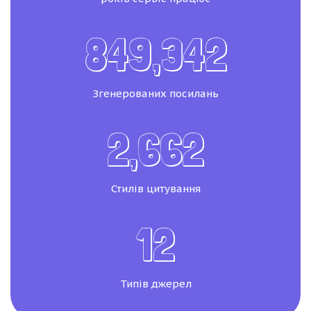
849,342
Згенерованих посилань
2,662
Стилів цитування
12
Типів джерел